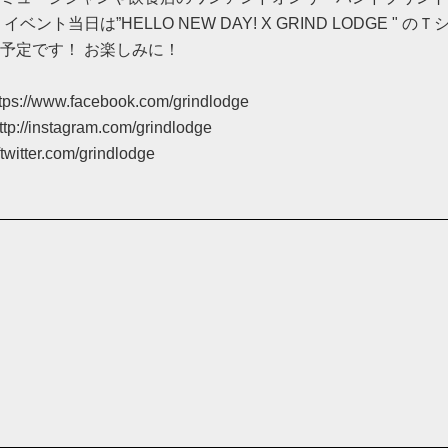
ベント当日は”HELLO NEW DAY! X GRIND LODGE " 
予定です！ お楽しみに！
ttps://www.facebook.com/grindlodge
ttp://instagram.com/grindlodge
//twitter.com/grindlodge